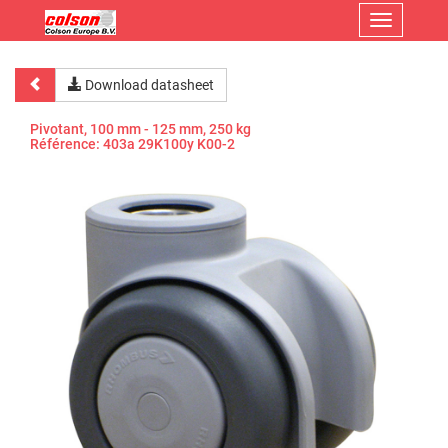
Menu
Download datasheet
Pivotant, 100 mm - 125 mm, 250 kg
Référence:
403a 29K100y K00-2