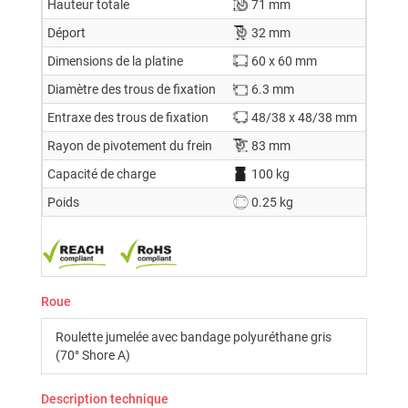
Hauteur totale
71 mm
Déport
32 mm
Dimensions de la platine
60 x 60 mm
Diamètre des trous de fixation
6.3 mm
Entraxe des trous de fixation
48/38 x 48/38 mm
Rayon de pivotement du frein
83 mm
Capacité de charge
100 kg
Poids
0.25 kg
Roue
Roulette jumelée avec bandage polyuréthane gris
(70° Shore A)
Description technique