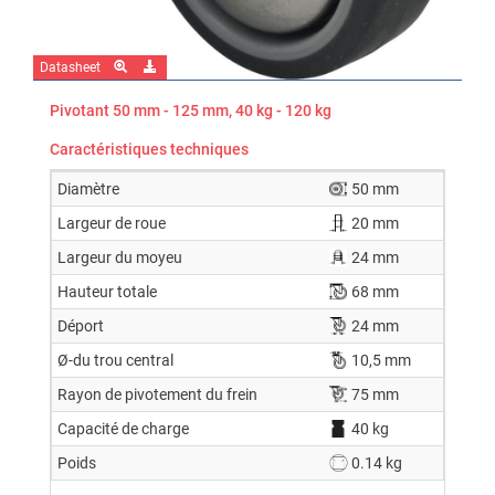
Datasheet
Pivotant 50 mm - 125 mm, 40 kg - 120 kg
Caractéristiques techniques
Diamètre
50 mm
Largeur de roue
20 mm
Largeur du moyeu
24 mm
Hauteur totale
68 mm
Déport
24 mm
Ø-du trou central
10,5 mm
Rayon de pivotement du frein
75 mm
Capacité de charge
40 kg
Poids
0.14 kg