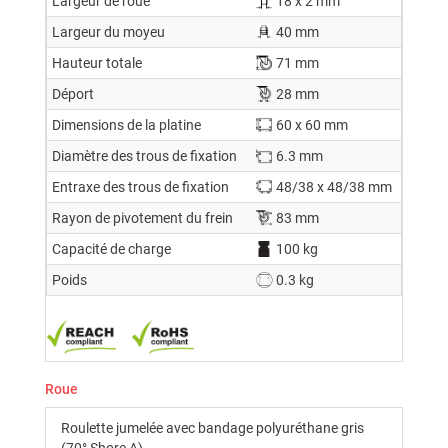
Largeur de roue
18 x 2 mm
Largeur du moyeu
40 mm
Hauteur totale
71 mm
Déport
28 mm
Dimensions de la platine
60 x 60 mm
Diamètre des trous de fixation
6.3 mm
Entraxe des trous de fixation
48/38 x 48/38 mm
Rayon de pivotement du frein
83 mm
Capacité de charge
100 kg
Poids
0.3 kg
Roue
Roulette jumelée avec bandage polyuréthane gris