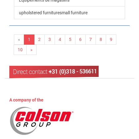
Équipements de magasins
upholstered furnituresmall furniture
«
1
2
3
4
5
6
7
8
9
10
»
A company of the