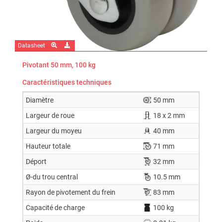
Datasheet
Pivotant 50 mm, 100 kg
Caractéristiques techniques
Diamètre
50 mm
Largeur de roue
18 x 2 mm
Largeur du moyeu
40 mm
Hauteur totale
71 mm
Déport
32 mm
Ø-du trou central
10.5 mm
Rayon de pivotement du frein
83 mm
Capacité de charge
100 kg