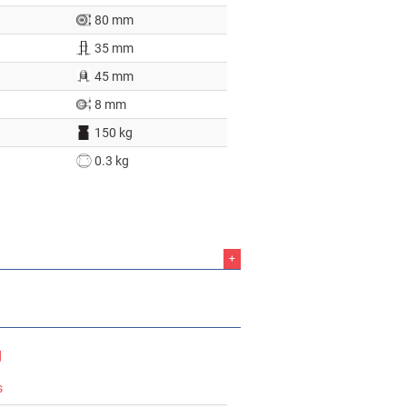
80 mm
35 mm
45 mm
8 mm
150 kg
0.3 kg
+
g
s