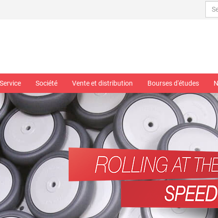
Service
Société
Vente et distribution
Bourses d'études
N