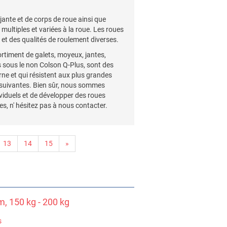
jante et de corps de roue ainsi que
ultiples et variées à la roue. Les roues
 et des qualités de roulement diverses.
rtiment de galets, moyeux, jantes,
s sous le non Colson Q-Plus, sont des
e et qui résistent aux plus grandes
 suivantes. Bien sûr, nous sommes
ividuels et de développer des roues
s, n' hésitez pas à nous contacter.
13
14
15
»
, 150 kg - 200 kg
s