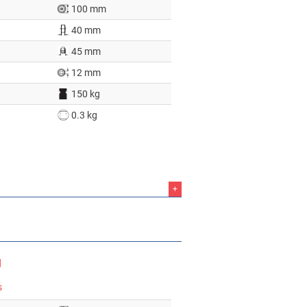
100 mm
40 mm
45 mm
12 mm
150 kg
0.3 kg
+
g
s