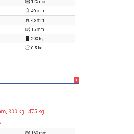
125 mm
40 mm
45 mm
15 mm
200 kg
0.5 kg
+
m, 300 kg - 475 kg
s
160 mm