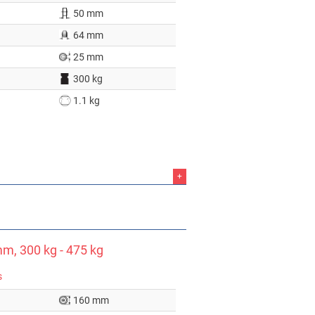
50 mm
64 mm
25 mm
300 kg
1.1 kg
+
m, 300 kg - 475 kg
s
160 mm