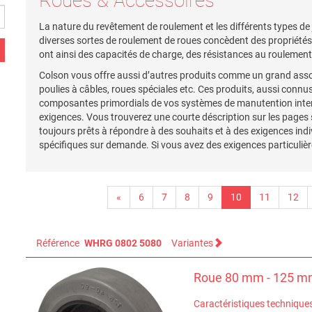
Roues & Accessoires
La nature du revêtement de roulement et les différents types de 
diverses sortes de roulement de roues concèdent des propriétés m
ont ainsi des capacités de charge, des résistances au roulement
Colson vous offre aussi d’autres produits comme un grand asso
poulies à câbles, roues spéciales etc. Ces produits, aussi connu
composantes primordials de vos systèmes de manutention intern
exigences. Vous trouverez une courte déscription sur les pages
toujours prêts à répondre à des souhaits et à des exigences ind
spécifiques sur demande. Si vous avez des exigences particulière
«
6
7
8
9
10
11
12
Référence
WHRG 0802 5080
Variantes
Roue 80 mm - 125 mm
Caractéristiques technique